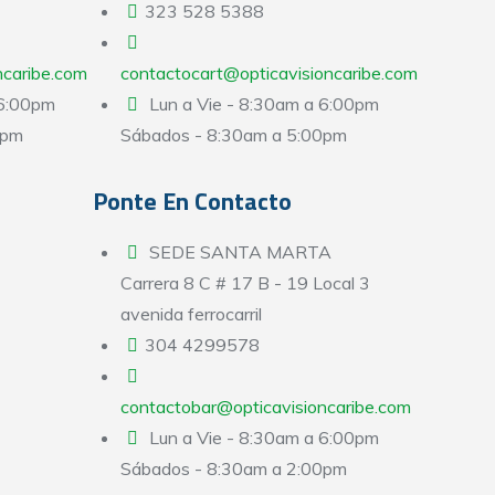
323 528 5388
ncaribe.com
contactocart@opticavisioncaribe.com
 6:00pm
Lun a Vie - 8:30am a 6:00pm
0pm
Sábados - 8:30am a 5:00pm
Ponte En Contacto
SEDE SANTA MARTA
Carrera 8 C # 17 B - 19 Local 3
avenida ferrocarril
304 4299578
contactobar@opticavisioncaribe.com
Lun a Vie - 8:30am a 6:00pm
Sábados - 8:30am a 2:00pm