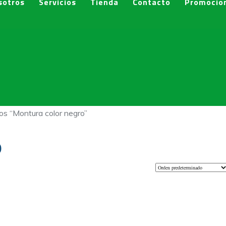
sotros
Servicios
Tienda
Contacto
Promocio
os “Montura color negro”
o