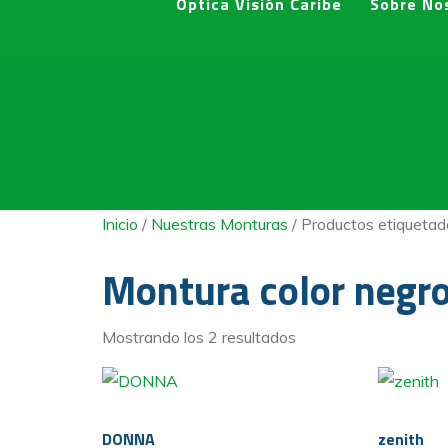
Optica Visión Caribe
Sobre No
Inicio
/
Nuestras Monturas
/ Productos etiquetad
Montura color negr
Mostrando los 2 resultados
DONNA
zenith