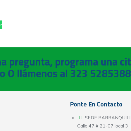
r
na pregunta, programa una ci
o O llámenos al 323 5285388
Ponte En Contacto
SEDE BARRANQUIL
Calle 47 # 21-07 local 3