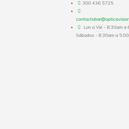
300 436 5725
contactobar@opticavisio
Lun a Vie - 8:30am a
Sábados - 8:30am a 5:0