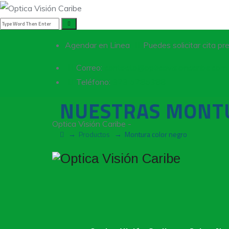
Agendar en Linea
Puedes solicitar cita p
Correo:
contacto@opticavisioncaribe.com
Teléfono:
323 5285388
NUESTRAS MONT
Optica Visión Caribe -
→
Productos
→
Montura color negro