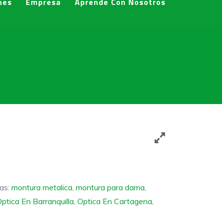
nes
Empresa
Aprende Con Nosotros
tas:
montura metalica
,
montura para dama
,
ptica En Barranquilla
,
Optica En Cartagena
,