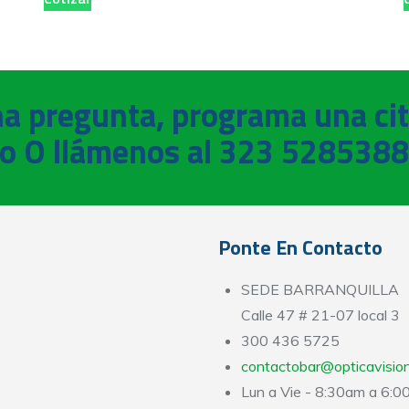
na pregunta, programa una ci
o O llámenos al 323 5285388
Ponte En Contacto
SEDE BARRANQUILLA
Calle 47 # 21-07 local 3
300 436 5725
contactobar@opticavisio
Lun a Vie - 8:30am a 6: