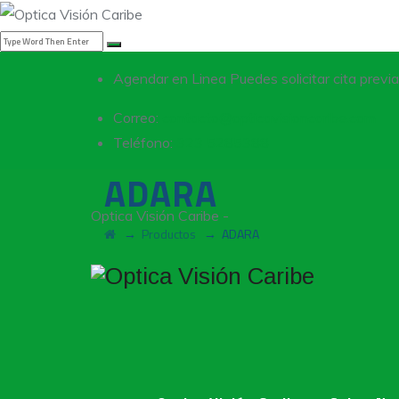
Agendar en Linea
Puedes solicitar cita previ
Correo:
contacto@opticavisioncaribe.com
Teléfono:
323 5285388
ADARA
Optica Visión Caribe -
→
Productos
→
ADARA