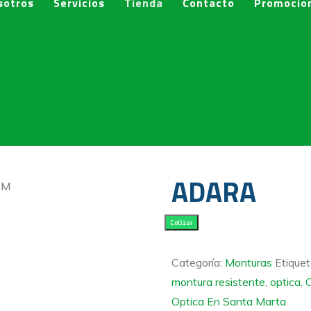
sotros
Servicios
Tienda
Contacto
Promocio
ADARA
ADARA
Cotizar
cantidad
Categoría:
Monturas
Etique
montura resistente
,
optica
,
O
Optica En Santa Marta